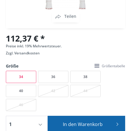
Teilen
112,37 € *
Preise inkl. 19% Mehrwertsteuer.
Zzgl.
Versandkosten
Größe
Größentabelle
34
36
38
40
42
44
46
In den
Warenkorb