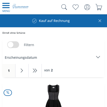
MENÜ
Kauf auf Rechnung
Dirndl ohne Schürze
Filtern
von
2
1