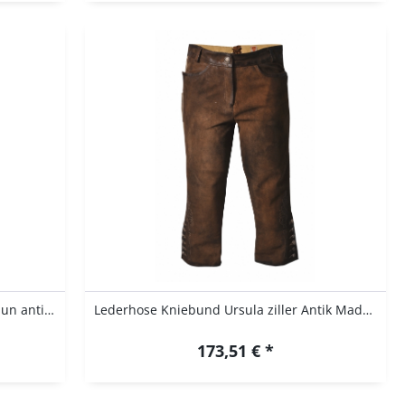
Lederhose Kniebund Pleiskirchen braun antik...
Lederhose Kniebund Ursula ziller Antik Maddox
173,51 € *