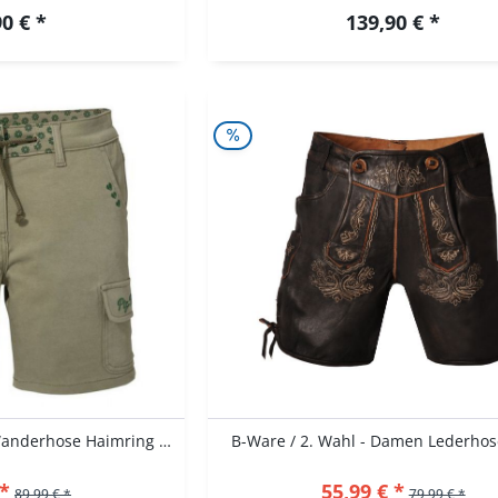
0 € *
139,90 € *
Trachtenshorts Short Wanderhose Haimring schilf...
B-Ware / 2. Wahl - Damen Lederhose
 *
55,99 € *
89,99 € *
79,99 € *