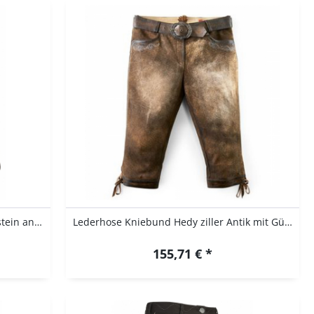
Lederhose Trachtenhose kurz Falkenstein antik...
Lederhose Kniebund Hedy ziller Antik mit Gürtel...
155,71 € *