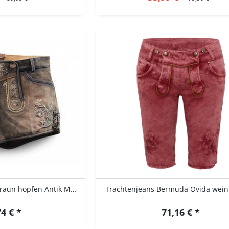
Lederhose kurz Maila braun hopfen Antik Maddox
Trachtenjeans Bermuda Ovida weinro
4 € *
71,16 € *