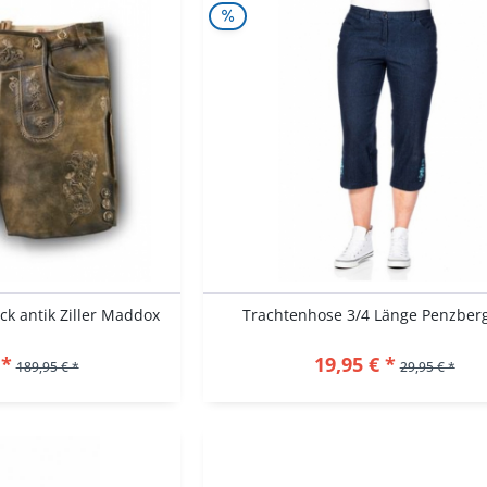
k antik Ziller Maddox
Trachtenhose 3/4 Länge Penzber
 *
19,95 € *
189,95 € *
29,95 € *