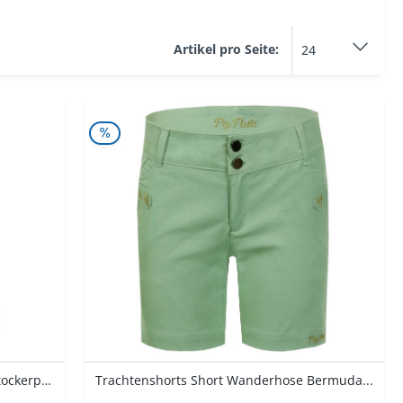
Braun
34
Grau
36
Artikel pro Seite:
Grün
38
Rot
40
Schwarz
42
44
Lederhose kurz Piper stein geäscht Stockerpoint
Trachtenshorts Short Wanderhose Bermuda...