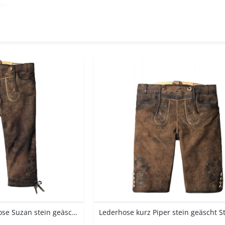
Fuchs
von
17,77 €
bis
188,73 €
Hangowear
K.A.
Maddox
Marjo
sheego
Spieth & Wensky
Stockerpoint
trendmaker.
Lederhose Kniebund Hose Suzan stein geäscht...