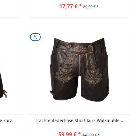
17,77 € *
89,99 € *
 kurz...
Trachtenlederhose Short kurz Walkmühle...
59,99 € *
149,99 € *