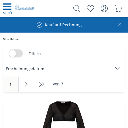
MENÜ
Kauf auf Rechnung
Dirndlblusen
Filtern
von
7
1