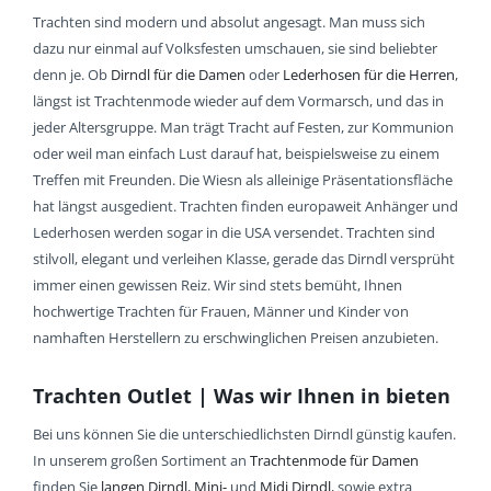
Trachten sind modern und absolut angesagt. Man muss sich
dazu nur einmal auf Volksfesten umschauen, sie sind beliebter
denn je. Ob
Dirndl für die Damen
oder
Lederhosen für die Herren
,
längst ist Trachtenmode wieder auf dem Vormarsch, und das in
jeder Altersgruppe. Man trägt Tracht auf Festen, zur Kommunion
oder weil man einfach Lust darauf hat, beispielsweise zu einem
Treffen mit Freunden. Die Wiesn als alleinige Präsentationsfläche
hat längst ausgedient. Trachten finden europaweit Anhänger und
Lederhosen werden sogar in die USA versendet. Trachten sind
stilvoll, elegant und verleihen Klasse, gerade das Dirndl versprüht
immer einen gewissen Reiz. Wir sind stets bemüht, Ihnen
hochwertige Trachten für Frauen, Männer und Kinder von
namhaften Herstellern zu erschwinglichen Preisen anzubieten.
Trachten Outlet | Was wir Ihnen in bieten
Bei uns können Sie die unterschiedlichsten Dirndl günstig kaufen.
In unserem großen Sortiment an
Trachtenmode für Damen
finden Sie
langen Dirndl
,
Mini-
und
Midi Dirndl
, sowie extra