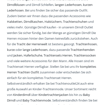
Dirndlblusen
und Dirndl Schleifen,
langen Lederhosen
,
kurzen
Lederhosen
. Bei uns finden Sie sicher das passende Outfit.
Zudem bieten wir Ihnen dazu die passenden Accessoires wie
Halsketten
,
Dirndltaschen
,
Halstüchern
,
Trachtenschuhen
und
vieles mehr. Günstige Dirndl kaufen - in unserem Dirndl Outlet
werden Sie sicher fündig, bei der Menge an günstigen Dirndl! Die
Herren müssen hinter den Damen keinesfalls zurückstehen. Auch
für die
Tracht der Herrenwelt
ist bestens gesorgt.
Trachtenhosen
,
kurze
oder
lange Lederhosen
, dazu passende
Trachtenhemden
und
Jacken
,
Haferlschuhe
,
Trachtensets Herren
,
Trachtensocken
und viele weitere Accessoires für den Mann. Alle Hosen sind im
Trachtenset Herren verfügbar. Stellen Sie bei uns Ihr
komplettes
Herren Trachten Outfit
zusammen oder entscheiden Sie sich
einfach für ein komplettes Trachtenset Herren.
Selbstverständlich erhalten Sie bei Trachtenoutlet24 auch eine
große Auswahl an Kinder-Trachtenmode. Unser Sortiment reicht
von
Kinderdirndl
über
Kindertrachtenjacken
bis hin zu
Baby
Dirndl
und
Baby Trachtenmode
. Selbstverständlich finden Sie bei