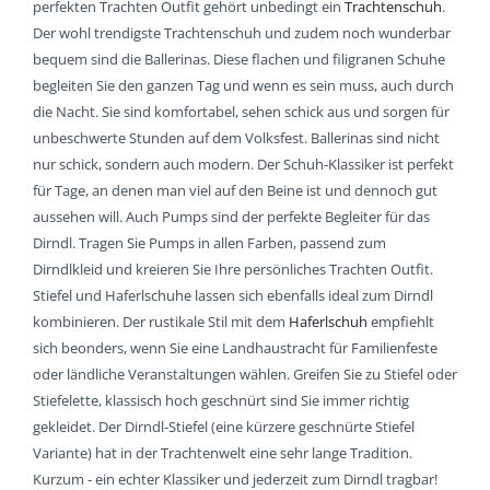
perfekten Trachten Outfit gehört unbedingt ein
Trachtenschuh
.
Der wohl trendigste Trachtenschuh und zudem noch wunderbar
bequem sind die Ballerinas. Diese flachen und filigranen Schuhe
begleiten Sie den ganzen Tag und wenn es sein muss, auch durch
die Nacht. Sie sind komfortabel, sehen schick aus und sorgen für
unbeschwerte Stunden auf dem Volksfest. Ballerinas sind nicht
nur schick, sondern auch modern. Der Schuh-Klassiker ist perfekt
für Tage, an denen man viel auf den Beine ist und dennoch gut
aussehen will. Auch Pumps sind der perfekte Begleiter für das
Dirndl. Tragen Sie Pumps in allen Farben, passend zum
Dirndlkleid und kreieren Sie Ihre persönliches Trachten Outfit.
Stiefel und Haferlschuhe lassen sich ebenfalls ideal zum Dirndl
kombinieren. Der rustikale Stil mit dem
Haferlschuh
empfiehlt
sich beonders, wenn Sie eine Landhaustracht für Familienfeste
oder ländliche Veranstaltungen wählen. Greifen Sie zu Stiefel oder
Stiefelette, klassisch hoch geschnürt sind Sie immer richtig
gekleidet. Der Dirndl-Stiefel (eine kürzere geschnürte Stiefel
Variante) hat in der Trachtenwelt eine sehr lange Tradition.
Kurzum - ein echter Klassiker und jederzeit zum Dirndl tragbar!