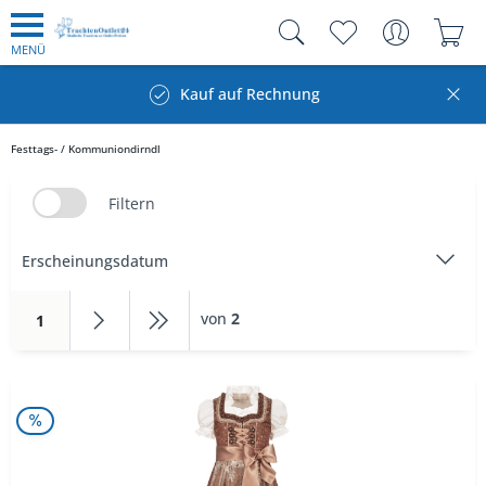
MENÜ
Kauf auf Rechnung
Festtags- / Kommuniondirndl
Filtern
von
2
1