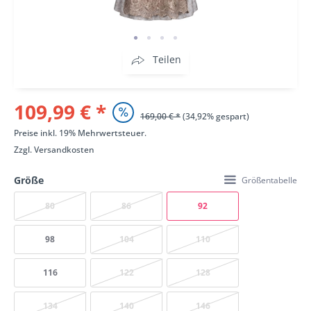
Teilen
109,99 € *
169,00 € *
(34,92% gespart)
Preise inkl. 19% Mehrwertsteuer.
Zzgl.
Versandkosten
Größe
Größentabelle
80
86
92
98
104
110
116
122
128
134
140
146