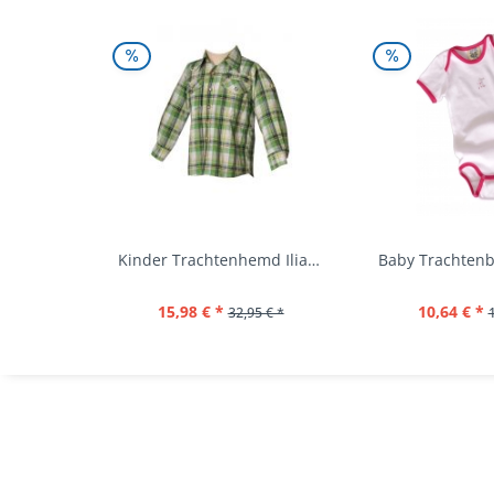
Kinder Trachtenhemd Ilias giftgrün langarm...
15,98 € *
10,64 € *
32,95 € *