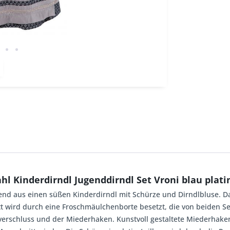
l Kinderdirndl Jugenddirndl Set Vroni blau platin 
hend aus einen süßen Kinderdirndl mit Schürze und Dirndlbluse. 
nitt wird durch eine Froschmäulchenborte besetzt, die von beiden 
ßverschluss und der Miederhaken. Kunstvoll gestaltete Miederhak