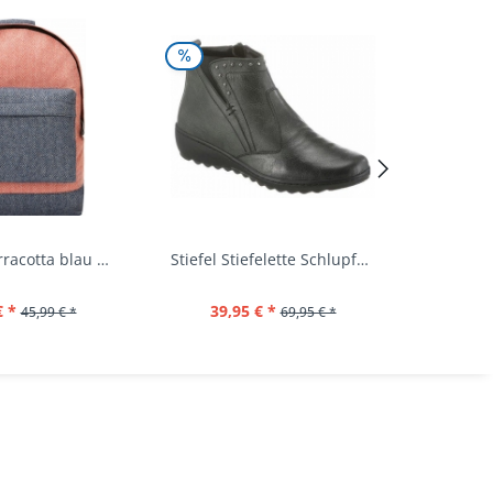
Rucksack terracotta blau navy Mi-Pac...
Stiefel Stiefelette Schlupfschuhe...
€ *
39,95 € *
44,
45,99 € *
69,95 € *