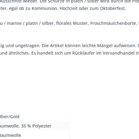
usschnitt wieder. Die Schürze in platin / silber wird durch die 
leiter, egal ob zu Kommunion, Hochzeit oder zum Oktoberfest.
lau / marine / platin / silber, florales Muster, Froschmäulchenbor
tig und ungetragen. Die Artikel können leichte Mängel aufweisen. 
, und ähnliches. Es handelt sich um Rückläufer im Versandhandel
ilber/Gold
aumwolle, 35 % Polyester
Baumwolle