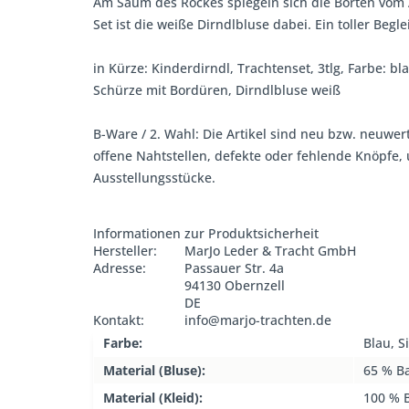
Am Saum des Rockes spiegeln sich die Borten vom A
Set ist die weiße Dirndlbluse dabei. Ein toller Beg
in Kürze: Kinderdirndl, Trachtenset, 3tlg, Farbe: b
Schürze mit Bordüren, Dirndlbluse weiß
B-Ware / 2. Wahl: Die Artikel sind neu bzw. neuwer
offene Nahtstellen, defekte oder fehlende Knöpfe
Ausstellungsstücke.
Informationen zur Produktsicherheit
Hersteller:
MarJo Leder & Tracht GmbH
Adresse:
Passauer Str. 4a
94130 Obernzell
DE
Kontakt:
info@marjo-trachten.de
Farbe:
Blau, S
Material (Bluse):
65 % B
Material (Kleid):
100 % 