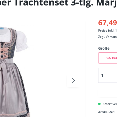
ber Trachtenset 3-tlg. Mar
67,49
Preise inkl.
Zzgl.
Versan
Größe
98/104
Sofort ver
Artikel-Nr.: