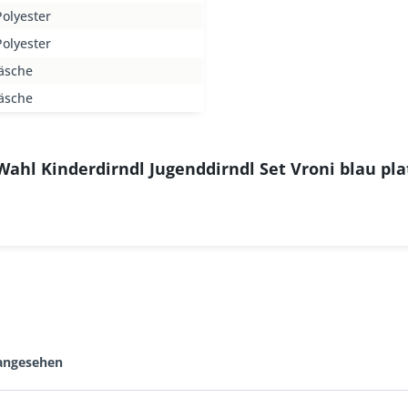
olyester
olyester
äsche
äsche
ahl Kinderdirndl Jugenddirndl Set Vroni blau plat
 angesehen