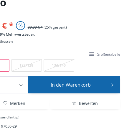
jo
 € *
89,99 € *
(25% gespart)
 19% Mehrwertsteuer.
dkosten
Größentabelle
122/128
134/140
In den
Warenkorb
Merken
Bewerten
sandfertig!
97050-29