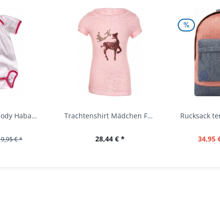
Baby Trachtenbody Habach weiß/pink Isar Trachten
Trachtenshirt Mädchen Feli Kids rosa orchidee...
28,44 € *
34,95 
19,95 € *