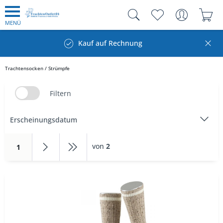
MENÜ
Kauf auf Rechnung
Trachtensocken / Strümpfe
Filtern
von
2
1