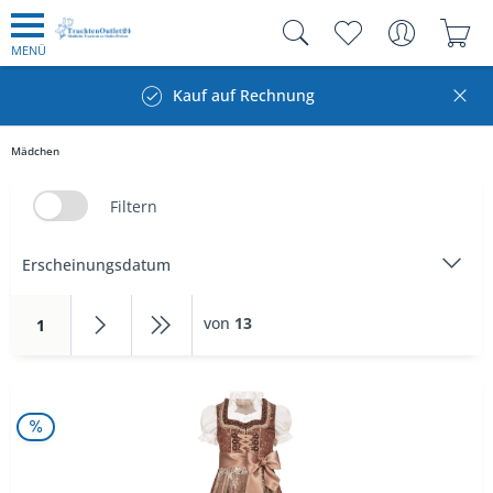
MENÜ
Kauf auf Rechnung
Mädchen
Filtern
von
13
1