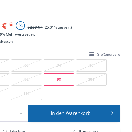
 € *
32,99 € *
(25,01% gespart)
 19% Mehrwertsteuer.
dkosten
Größentabelle
68
74
80
92
98
104
116
In den
Warenkorb
Merken
Bewerten