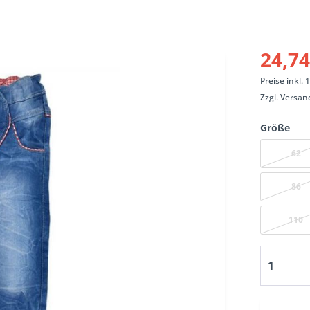
24,74
Preise inkl.
Zzgl.
Versan
Größe
62
86
110