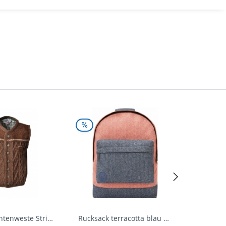
Kinder Trachtenweste Strickweste Schirmitz...
Rucksack terracotta blau navy Mi-Pac...