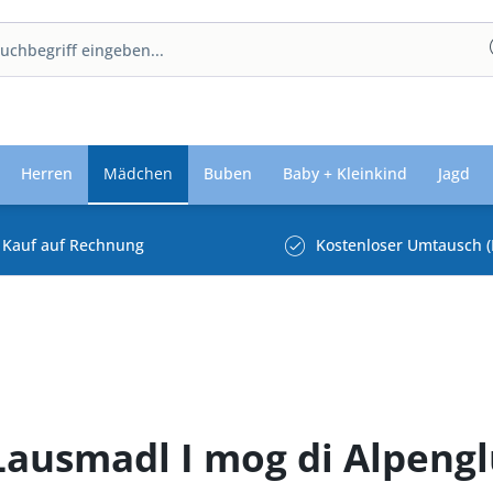
Herren
Mädchen
Buben
Baby + Kleinkind
Jagd
Kauf auf Rechnung
Kostenloser Umtausch (
Lausmadl I mog di Alpeng