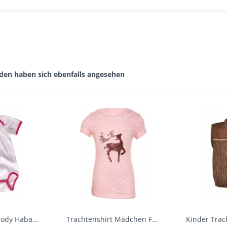
den haben sich ebenfalls angesehen
Baby Trachtenbody Habach weiß/pink Isar Trachten
Trachtenshirt Mädchen Feli Kids rosa orchidee...