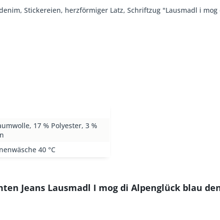
denim, Stickereien, herzförmiger Latz, Schriftzug "Lausmadl i mog 
umwolle, 17 % Polyester, 3 %
an
nenwäsche 40 °C
hten Jeans Lausmadl I mog di Alpenglück blau de