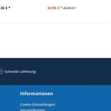
,36 € *
34,95 € *
22,
45,99 € *
Schnelle Lieferung
Informationen
Cookie-Einstellungen
Versandkosten