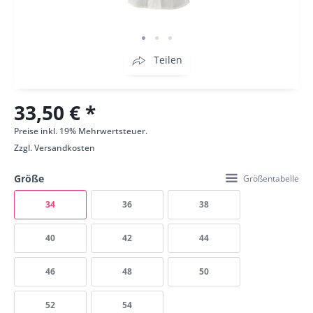
Teilen
33,50 € *
Preise inkl. 19% Mehrwertsteuer.
Zzgl.
Versandkosten
Größe
Größentabelle
34
36
38
40
42
44
46
48
50
52
54