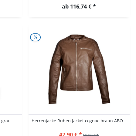
5XL
ab 116,74 € *
6XL
25 (50)
 grau...
Herrenjacke Ruben Jacket cognac braun ABOUT YOU
47,90 € *
59,90 € *