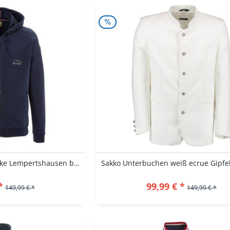
Trachtenjacke Sweatjacke Lempertshausen blau...
*
99,99 € *
149,99 € *
149,99 € *