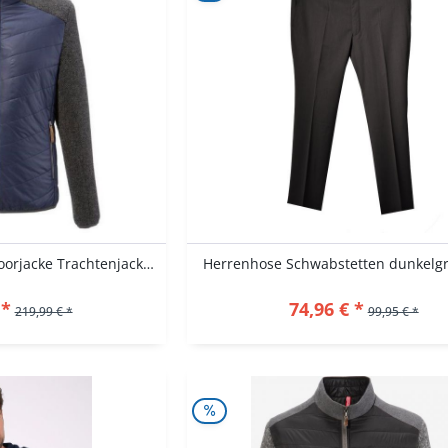
B-Ware /2. Wahl - Outdoorjacke Trachtenjacke...
Herrenhose Schwabstetten dunkelg
 *
74,96 € *
219,99 € *
99,95 € *