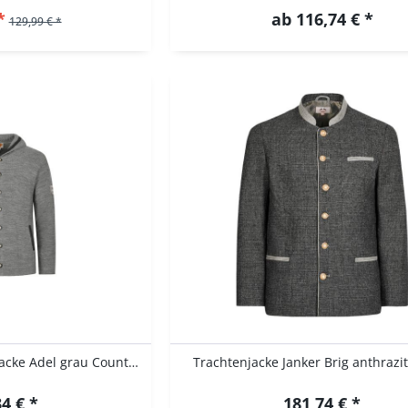
*
ab 116,74 € *
129,99 € *
Herren Trachten Strickjacke Adel grau Country...
Trachtenjacke Janker Brig anthrazit
4 € *
181,74 € *