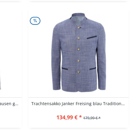
Trachtenjacke Sweatjacke Lempertshausen grau...
Trachtensakko Janker Freising blau Tradition by...
134,99 € *
179,99 € *