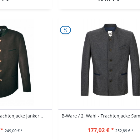
achtenjacke Janker...
 *
177,02 € *
249,00 € *
252,89 € *