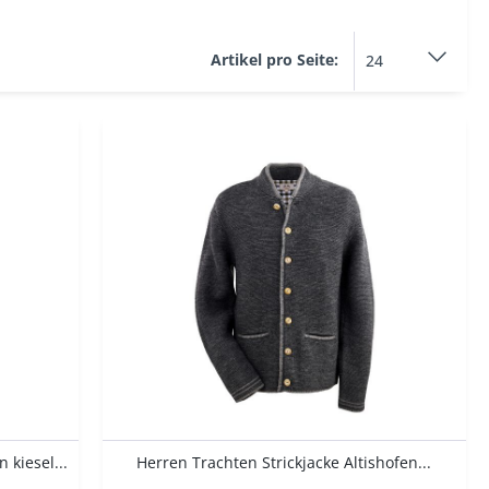
Blau
46
Braun
48
Artikel pro Seite:
Grau
50
Grün
52
Rot
54
Schwarz
56
Weiß
58
60
62
XS
S
M
L
XL
XXL
3XL
 kiesel...
Herren Trachten Strickjacke Altishofen...
4XL