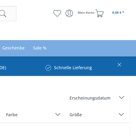
Mein Konto
0,00 € *
Geschenke
Sale %
DE)
Schnelle Lieferung
Farbe
Größe
Beige/Natur/Creme
44