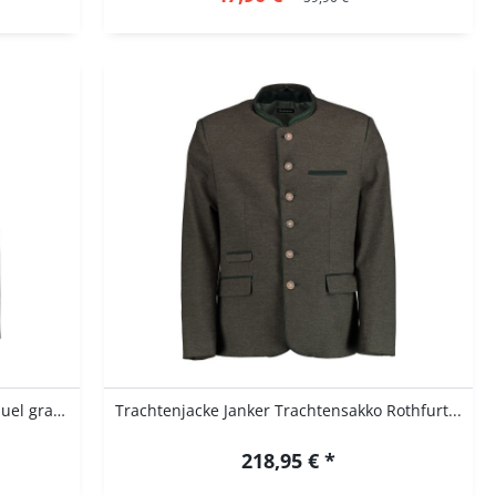
B-Ware / 2. Wahl - Trachtenjacke Samuel grau...
Trachtenjacke Janker Trachtensakko Rothfurt...
218,95 € *