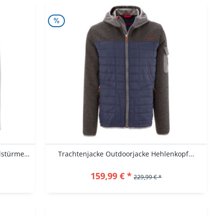
Sakko Unterbuchen weiß ecrue Gipfelstürmer OS...
Trachtenjacke Outdoorjacke Hehlenkopf...
159,99 € *
229,99 € *