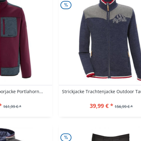
rjacke Portlahorn...
*
39,99 € *
161,99 € *
156,99 € *