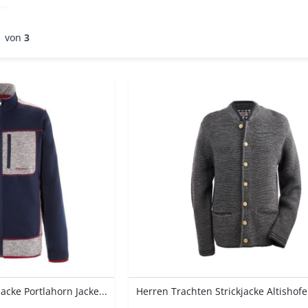
Fuchs
von
19,99 €
bis
334,05 €
Gebr. Weis
von
3
H. Moser
Hammerschmid
Hangowear
KATAG
Krüger
Maddox
Marjo
Murk
OS Trachten
Stockerpoint
Trachten Stoiber
cke Portlahorn Jacke...
Herren Trachten Strickjacke Altishofen