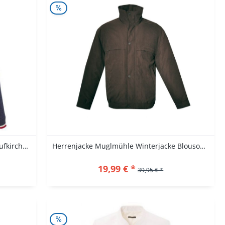
Strickjacke Trachtenjacke Outdoor Taufkirchen...
Herrenjacke Muglmühle Winterjacke Blouson braun...
19,99 € *
39,95 € *