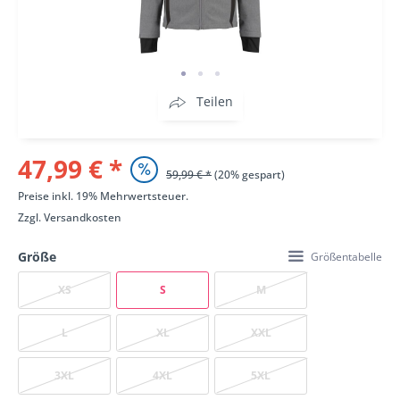
Teilen
47,99 € *
59,99 € *
(20% gespart)
Preise inkl. 19% Mehrwertsteuer.
Zzgl.
Versandkosten
Größe
Größentabelle
XS
S
M
L
XL
XXL
3XL
4XL
5XL