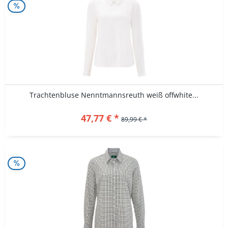
Trachtenbluse Nenntmannsreuth weiß offwhite...
47,77 € *
89,99 € *