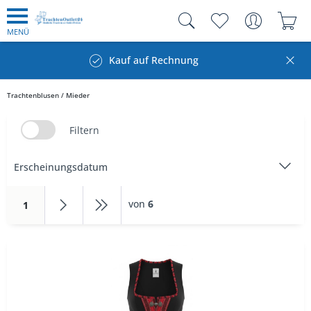
MENÜ
Kauf auf Rechnung
Trachtenblusen / Mieder
Filtern
von
6
1