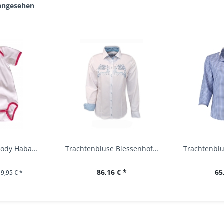
 angesehen
Baby Trachtenbody Habach weiß/pink Isar Trachten
Trachtenbluse Biessenhofen weiß Langarm OS...
86,16 € *
65
19,95 € *