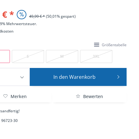
 € *
49,99 € *
(50,01% gespart)
 19% Mehrwertsteuer.
dkosten
Größentabelle
S
M
3XL
In den
Warenkorb
Merken
Bewerten
sandfertig!
96723-30