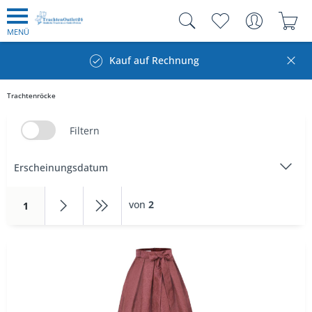
MENÜ
Kauf auf Rechnung
Trachtenröcke
Filtern
von
2
1