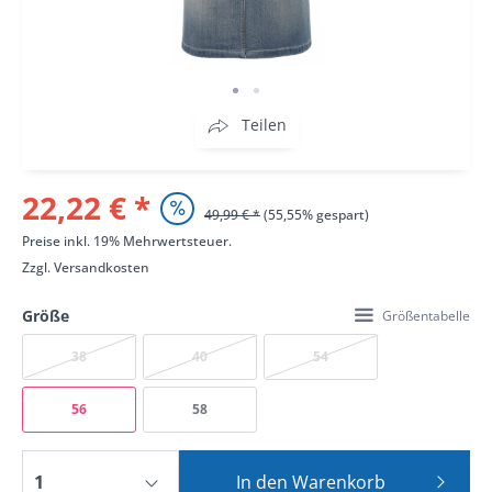
Teilen
22,22 € *
49,99 € *
(55,55% gespart)
Preise inkl. 19% Mehrwertsteuer.
Zzgl.
Versandkosten
Größe
Größentabelle
38
40
54
56
58
In den
Warenkorb