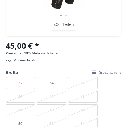
Teilen
45,00 € *
Preise inkl. 19% Mehrwertsteuer.
Zzgl.
Versandkosten
Größe
Größentabelle
32
34
36
38
40
42
44
46
48
50
52
54