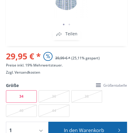
Teilen
29,95 € *
39,99 € *
(25,11% gespart)
Preise inkl. 19% Mehrwertsteuer.
Zzgl.
Versandkosten
Größe
Größentabelle
34
36
38
40
44
In den
Warenkorb