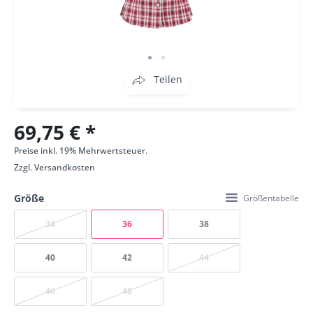
Teilen
69,75 € *
Preise inkl. 19% Mehrwertsteuer.
Zzgl.
Versandkosten
Größe
Größentabelle
34
36
38
40
42
44
46
48