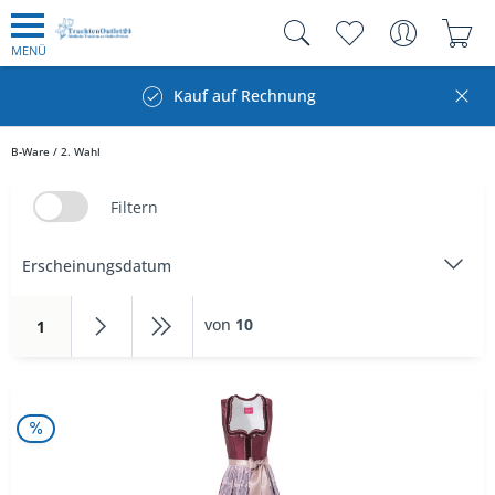
MENÜ
Kauf auf Rechnung
B-Ware / 2. Wahl
Filtern
von
10
1