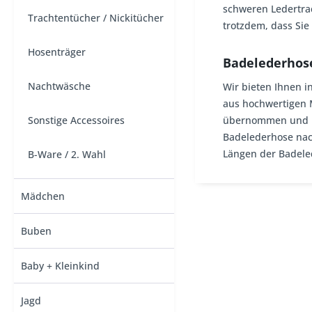
schweren Ledertrac
Trachtentücher / Nickitücher
trotzdem, dass Sie
Hosenträger
Badelederhos
Nachtwäsche
Wir bieten Ihnen i
aus hochwertigen M
Sonstige Accessoires
übernommen und ba
Badelederhose nach
Längen der Badeled
B-Ware / 2. Wahl
Mädchen
Buben
Baby + Kleinkind
Jagd