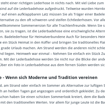
steht einer richtigen Lederhose in nichts nach. Mit viel Liebe zum
nd auf die Lederbadehose aufgedruckt. Teilweise wurden Hornk
auf einen aufklappbaren Latz müssen Sie als Träger einer Badele
ternative zu den oft schweren und steifen Echtlederhosen. Vor a
e willkommene Sommerversion für alle Trachtenfreunde. Wenn Sie 
n, sie zu tragen, ist die Lederbadehose eine erschwingliche Altern
agen. Badelederhose für Heimatverbundene Auch für besonders He
ie ein Stück Heimat in den Koffer und bringen Sie traditionelles Fl
 grade Urlaub machen. Am Strand werden die anderen nicht schlec
nd liegen. Heimweh war einmal – Nehmen Sie einfach ein Stück Z
n. Mit der Lederbadehose werden Sie nicht nur die Blicke der and
 Über ein Foto in Lederbadehose aus dem fernen Süden werden sic
 - Wenn sich Moderne und Tradition vereinen
am Strand oder einfach im Sommer als Alternative zur luftigen S
ch an heißen Tagen gut angezogen und ordentlich gekleidet. Zu d
schon haben Sie einen schicken Sommerlook kreiert, dem die Bade
 mit den traditionellen Werten. Vor allem für junge Leute ist die B