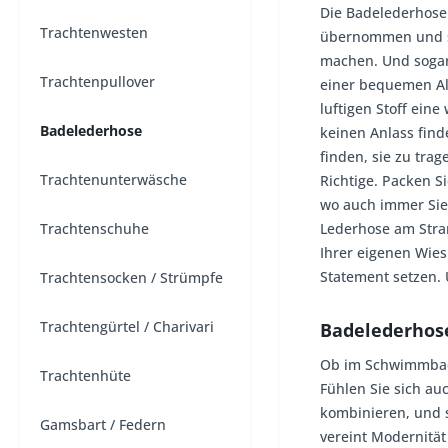
Die Badelederhose 
Trachtenwesten
übernommen und si
machen. Und sogar 
Trachtenpullover
einer bequemen Al
luftigen Stoff ein
Badelederhose
keinen Anlass finde
finden, sie zu tr
Trachtenunterwäsche
Richtige. Packen S
wo auch immer Sie
Trachtenschuhe
Lederhose am Stra
Ihrer eigenen Wies
Statement setzen.
Trachtensocken / Strümpfe
Trachtengürtel / Charivari
Badelederhose
Ob im Schwimmbad, 
Trachtenhüte
Fühlen Sie sich au
kombinieren, und 
Gamsbart / Federn
vereint Modernität