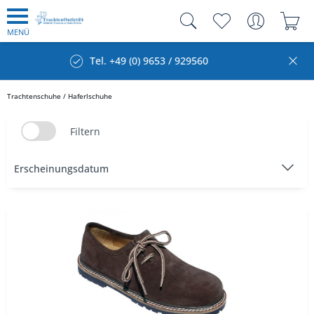
MENÜ
60
Kauf auf Rechnung
Trachtenschuhe / Haferlschuhe
Filtern