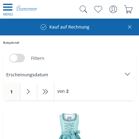
MENÜ
Kauf auf Rechnung
Babydirndl
Filtern
von
2
1