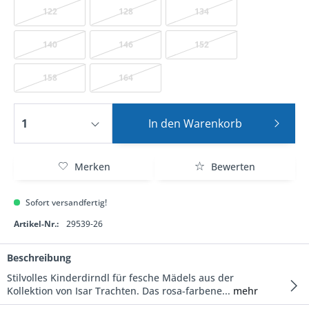
122
128
134
140
146
152
158
164
In den
Warenkorb
Merken
Bewerten
Sofort versandfertig!
Artikel-Nr.:
29539-26
Beschreibung
Stilvolles Kinderdirndl für fesche Mädels aus der
Kollektion von Isar Trachten. Das rosa-farbene...
mehr