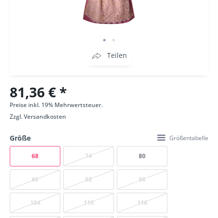
Teilen
81,36 € *
Preise inkl. 19% Mehrwertsteuer.
Zzgl.
Versandkosten
Größe
Größentabelle
68
74
80
86
92
98
104
110
116