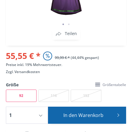
Teilen
55,55 € *
99,99 € *
(44,44% gespart)
Preise inkl. 19% Mehrwertsteuer.
Zzgl.
Versandkosten
Größe
Größentabelle
92
116
152
In den
Warenkorb