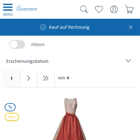
MENÜ
Kauf auf Rechnung
Filtern
von
4
1
NEU