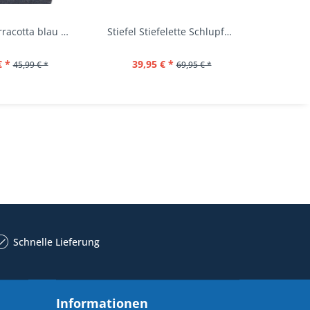
Rucksack terracotta blau navy Mi-Pac...
Stiefel Stiefelette Schlupfschuhe...
€ *
39,95 € *
44,
45,99 € *
69,95 € *
Schnelle Lieferung
Informationen