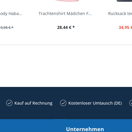
Baby Trachtenbody Habach weiß/pink Isar Trachten
Trachtenshirt Mädchen Feli Kids rosa orchidee...
28,44 € *
34,95 
19,95 € *
Kauf auf Rechnung
Kostenloser Umtausch (DE)
Unternehmen