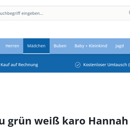
Herren
Mädchen
Buben
Baby + Kleinkind
Jagd
Kauf auf Rechnung
Kostenloser Umtausch (
au grün weiß karo Hannah 