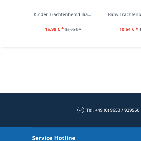
Kinder Trachtenhemd Ilias giftgrün langarm...
15,98 € *
10,64 € *
32,95 € *
Tel. +49 (0) 9653 / 929560
Service Hotline