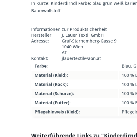
In Kürze: Kinderdirndl Farbe: blau grün weiß karier
Baumwollstoff
Informationen zur Produktsicherheit
Hersteller:
J. Lauer Textil GmbH
Adresse:
Graf-Starhemberg-Gasse 9
1040 Wien
AT
Kontakt:
jlauertextil@aon.at
Farbe:
Blau, 
Material (Kleid):
100 % 
Material (Rock):
100 % 
Material (Schürze):
100 % 
Material (Futter):
100 % 
Pflegehinweis (Kleid):
Pflegel
Weiterführende Links zu "Kinderdirnd