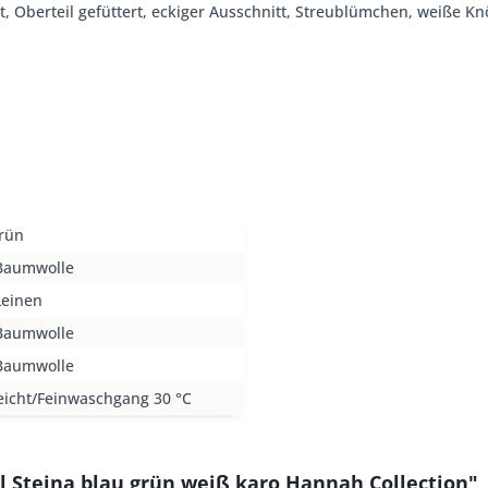
t, Oberteil gefüttert, eckiger Ausschnitt, Streublümchen, weiße Kn
Grün
Baumwolle
Leinen
Baumwolle
Baumwolle
eicht/Feinwaschgang 30 °C
l Steina blau grün weiß karo Hannah Collection"