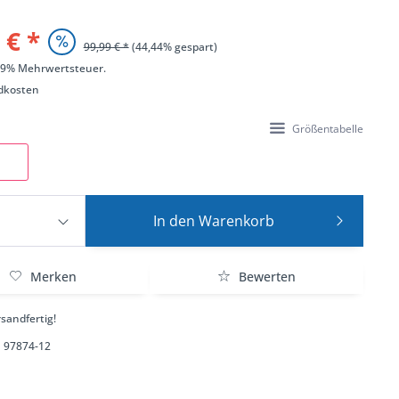
 € *
99,99 € *
(44,44% gespart)
 19% Mehrwertsteuer.
dkosten
Größentabelle
In den
Warenkorb
Merken
Bewerten
sandfertig!
97874-12