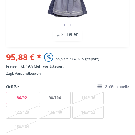
Teilen
95,88 € *
99,95 € *
(4,07% gespart)
Preise inkl. 19% Mehrwertsteuer.
Zzgl.
Versandkosten
Größe
Größentabelle
86/92
98/104
110/116
122/128
134/140
146/152
158/164