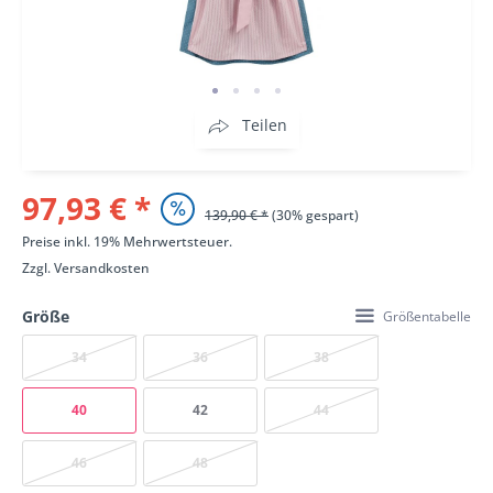
Teilen
97,93 € *
139,90 € *
(30% gespart)
Preise inkl. 19% Mehrwertsteuer.
Zzgl.
Versandkosten
Größe
Größentabelle
34
36
38
40
42
44
46
48