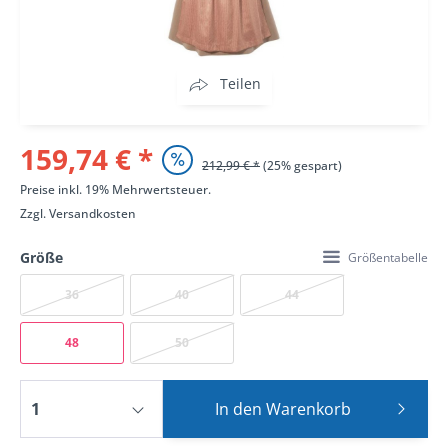
Teilen
159,74 € *
212,99 € *
(25% gespart)
Preise inkl. 19% Mehrwertsteuer.
Zzgl.
Versandkosten
Größe
Größentabelle
36
40
44
48
50
In den
Warenkorb