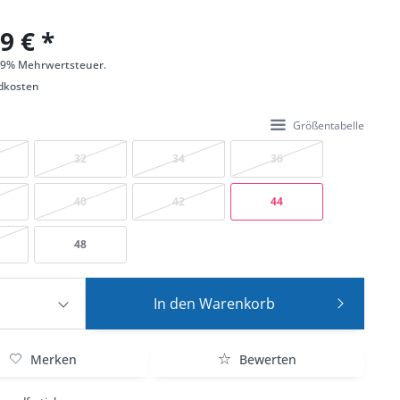
9 € *
 19% Mehrwertsteuer.
dkosten
Größentabelle
32
34
36
40
42
44
48
In den
Warenkorb
Merken
Bewerten