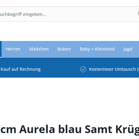
Herren
Mädchen
Buben
Baby + Kleinkind
Jagd
Kauf auf Rechnung
Kostenloser Umtausch (
0 cm Aurela blau Samt Krü