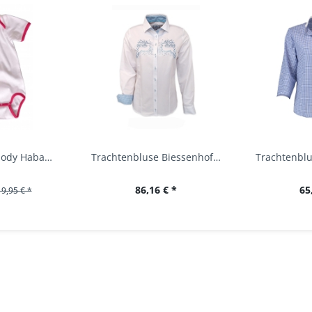
Baby Trachtenbody Habach weiß/pink Isar Trachten
Trachtenbluse Biessenhofen weiß Langarm OS...
86,16 € *
65
19,95 € *