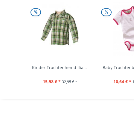
Kinder Trachtenhemd Ilias giftgrün langarm...
15,98 € *
10,64 € *
32,95 € *