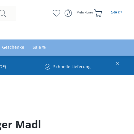
Mein Konto
0,00 € *
Geschenke
Sale %
DE)
Schnelle Lieferung
ger Madl