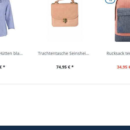
Trachtenbluse Hütten blau 7/8 Arm OS Trachten
Trachtentasche Seinsheim lachs rosa Werner...
€ *
74,95 € *
34,95 