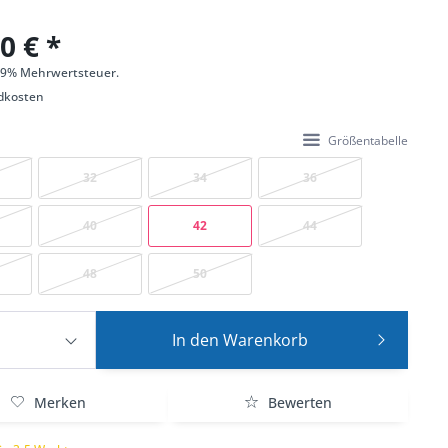
0 € *
 19% Mehrwertsteuer.
dkosten
Größentabelle
32
34
36
40
42
44
48
50
In den
Warenkorb
Merken
Bewerten