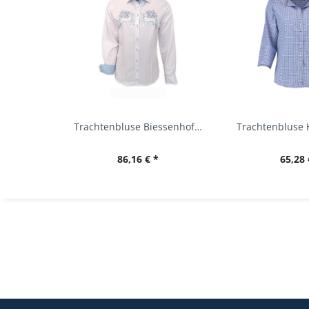
Trachtenbluse Biessenhofen weiß Langarm OS...
86,16 € *
65,28 