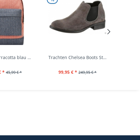
Rucksack terracotta blau navy Mi-Pac...
Trachten Chelsea Boots Stiefel Fürstenstein...
€ *
99,95 € *
39,
45,99 € *
249,95 € *