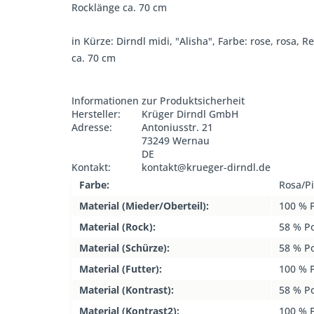
Rocklänge ca. 70 cm
in Kürze: Dirndl midi, "Alisha", Farbe: rose, rosa
ca. 70 cm
Informationen zur Produktsicherheit
Hersteller:
Krüger Dirndl GmbH
Adresse:
Antoniusstr. 21
73249 Wernau
DE
Kontakt:
kontakt@krueger-dirndl.de
Farbe:
Rosa/P
Material (Mieder/Oberteil):
100 % P
Material (Rock):
58 % P
Material (Schürze):
58 % P
Material (Futter):
100 % P
Material (Kontrast):
58 % P
Material (Kontrast2):
100 % P