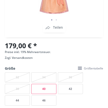
Teilen
179,00 € *
Preise inkl. 19% Mehrwertsteuer.
Zzgl.
Versandkosten
Größe
Größentabelle
32
34
36
38
40
42
44
46