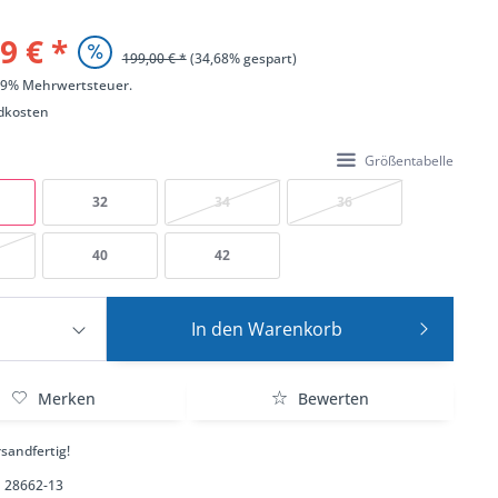
9 € *
199,00 € *
(34,68% gespart)
 19% Mehrwertsteuer.
dkosten
Größentabelle
32
34
36
40
42
In den
Warenkorb
Merken
Bewerten
sandfertig!
28662-13