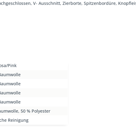
 hochgeschlossen, V- Ausschnitt, Zierborte, Spitzenbordüre, Knopfl
osa/Pink
Baumwolle
Baumwolle
Baumwolle
Baumwolle
aumwolle, 50 % Polyester
che Reinigung