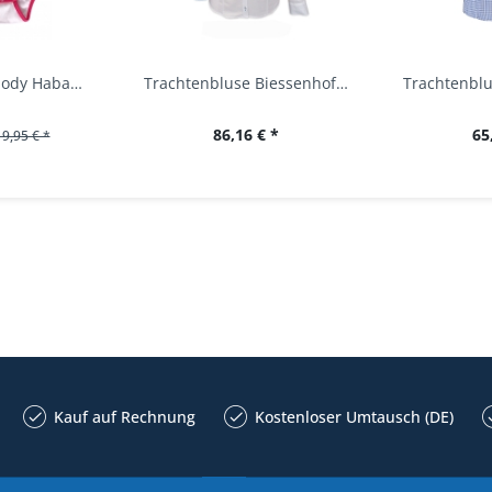
Baby Trachtenbody Habach weiß/pink Isar Trachten
Trachtenbluse Biessenhofen weiß Langarm OS...
86,16 € *
65
19,95 € *
Kauf auf Rechnung
Kostenloser Umtausch (DE)