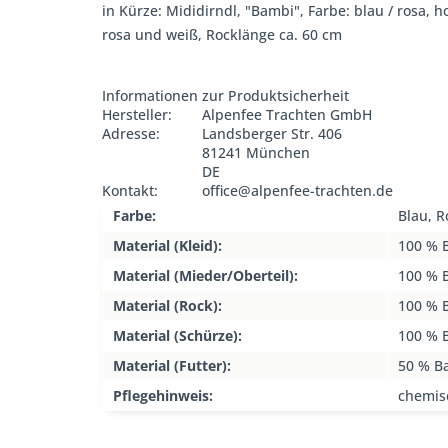
in Kürze: Mididirndl, "Bambi", Farbe: blau / rosa,
rosa und weiß, Rocklänge ca. 60 cm
Informationen zur Produktsicherheit
Hersteller:
Alpenfee Trachten GmbH
Adresse:
Landsberger Str. 406
81241 München
DE
Kontakt:
office@alpenfee-trachten.de
Farbe:
Blau, R
Material (Kleid):
100 % 
Material (Mieder/Oberteil):
100 % 
Material (Rock):
100 % 
Material (Schürze):
100 % 
Material (Futter):
50 % B
Pflegehinweis:
chemis