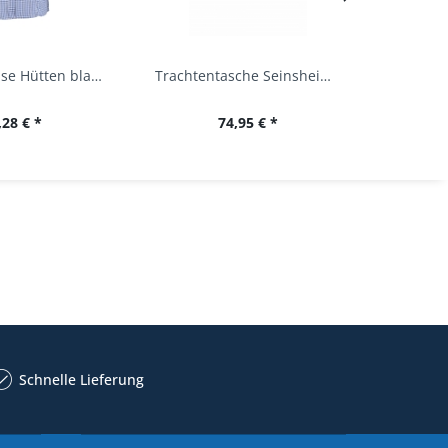
Trachtenbluse Hütten blau 7/8 Arm OS Trachten
Trachtentasche Seinsheim lachs rosa Werner...
,28 € *
74,95 € *
34,
Schnelle Lieferung