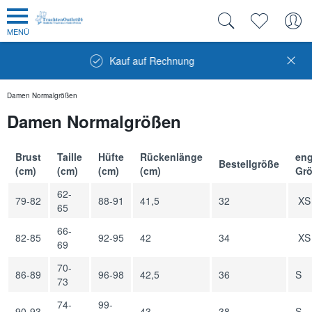
MENÜ
Kauf auf Rechnung
Kostenloser U
Damen Normalgrößen
Damen Normalgrößen
Brust
Taille
Hüfte
Rückenlänge
eng
Bestellgröße
(cm)
(cm)
(cm)
(cm)
Gr
62-
79-82
88-91
41,5
32
XS
65
66-
82-85
92-95
42
34
XS
69
70-
86-89
96-98
42,5
36
S
73
74-
99-
90-93
43
38
S