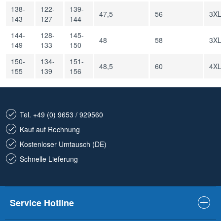
138-
122-
139-
47,5
56
3X
143
127
144
144-
128-
145-
48
58
3X
149
133
150
150-
134-
151-
48,5
60
4X
155
139
156
Tel. +49 (0) 9653 / 929560
Kauf auf Rechnung
Kostenloser Umtausch (DE)
Schnelle Lieferung
Service Hotline