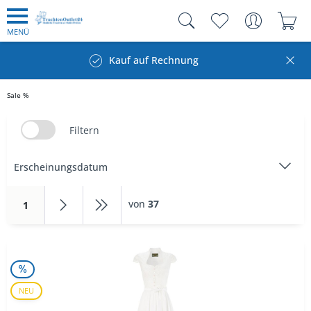
MENÜ
Kauf auf Rechnung
Sale %
Filtern
von
37
1
NEU