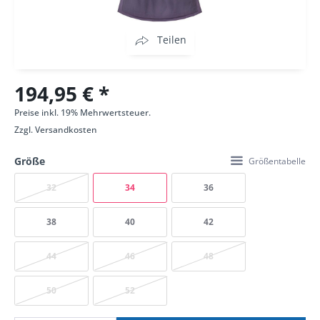
Teilen
194,95 € *
Preise inkl. 19% Mehrwertsteuer.
Zzgl.
Versandkosten
Größe
Größentabelle
32
34
36
38
40
42
44
46
48
50
52