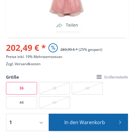
Teilen
202,49 € *
269,99 € *
(25% gespart)
Preise inkl. 19% Mehrwertsteuer.
Zzgl.
Versandkosten
Größe
Größentabelle
36
38
40
44
46
In den
Warenkorb