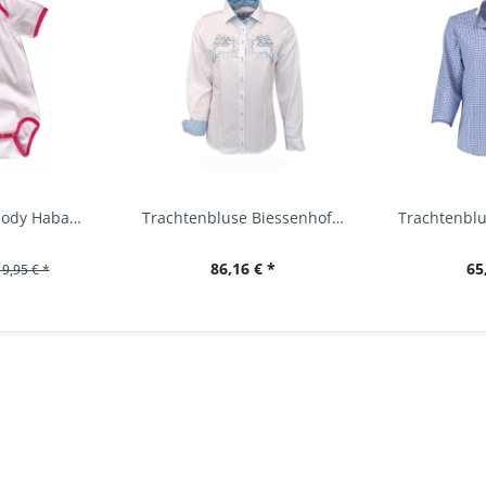
Baby Trachtenbody Habach weiß/pink Isar Trachten
Trachtenbluse Biessenhofen weiß Langarm OS...
86,16 € *
65
19,95 € *