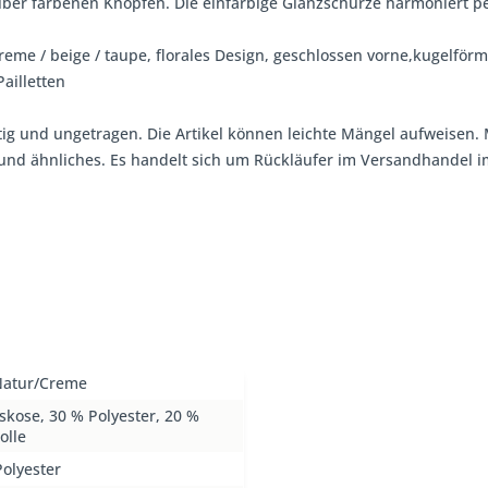
ilber farbenen Knöpfen. Die einfarbige Glanzschürze harmoniert pe
creme / beige / taupe, florales Design, geschlossen vorne,kugelförm
ailletten
tig und ungetragen. Die Artikel können leichte Mängel aufweisen. 
, und ähnliches. Es handelt sich um Rückläufer im Versandhandel
Natur/Creme
skose, 30 % Polyester, 20 %
lle
olyester