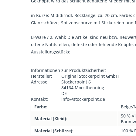
Geknöpft wird das schlicht gehaltene Mieder mit s
in Kürze: Mididirndl, Rocklänge: ca. 70 cm, Farbe: 
Glanzschürze, Spitzenschürze mit Stickereien und P
B-Ware / 2. Wahl: Die Artikel sind neu bzw. neuwer
offene Nahtstellen, defekte oder fehlende Knöpfe
Ausstellungsstücke.
Informationen zur Produktsicherheit
Hersteller:
Original Stockerpoint GmbH
Adresse:
Stockerpoint 6
84164 Moosthenning
DE
Kontakt:
info@stockerpoint.de
Farbe:
Beige/
50 % Vi
Material (Kleid):
Baumwo
Material (Schürze):
100 % P