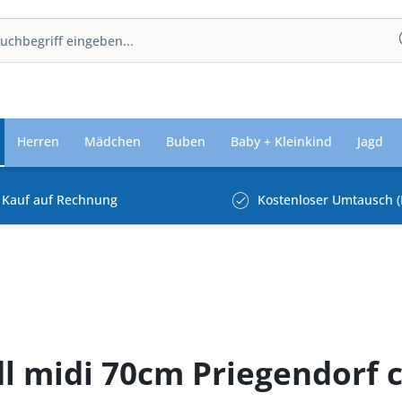
Herren
Mädchen
Buben
Baby + Kleinkind
Jagd
Kauf auf Rechnung
Kostenloser Umtausch (
ndl midi 70cm Priegendorf