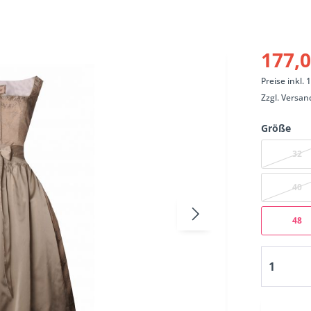
177,0
Preise inkl.
Zzgl.
Versan
Größe
32
40
48