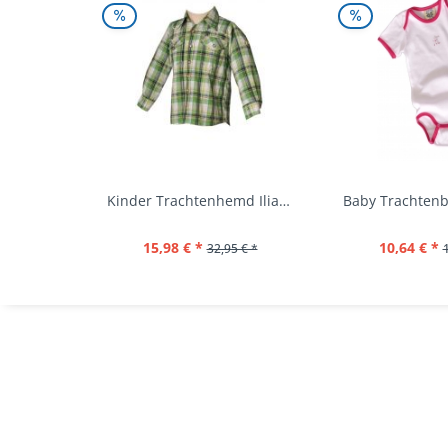
Kinder Trachtenhemd Ilias giftgrün langarm...
15,98 € *
10,64 € *
32,95 € *