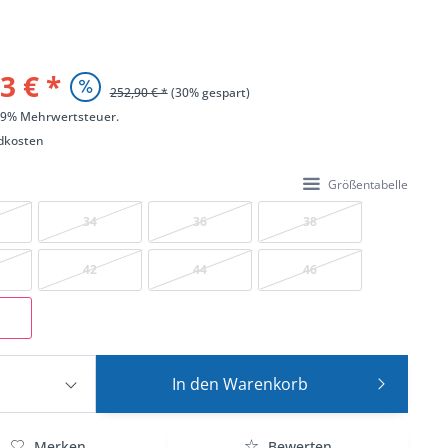
3 € *
252,90 € *
(30% gespart)
 19% Mehrwertsteuer.
dkosten
Größentabelle
34
36
38
42
44
46
In den
Warenkorb
Merken
Bewerten