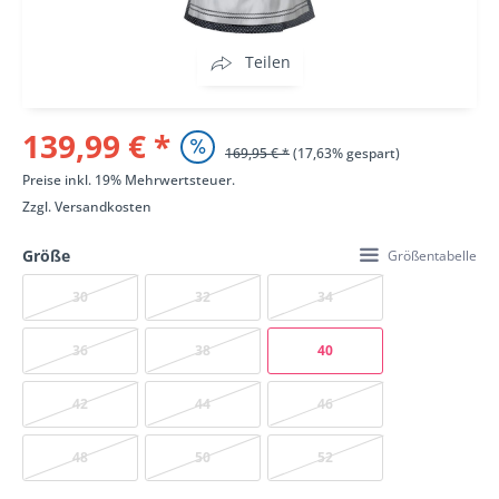
Teilen
139,99 € *
169,95 € *
(17,63% gespart)
Preise inkl. 19% Mehrwertsteuer.
Zzgl.
Versandkosten
Größe
Größentabelle
30
32
34
36
38
40
42
44
46
48
50
52