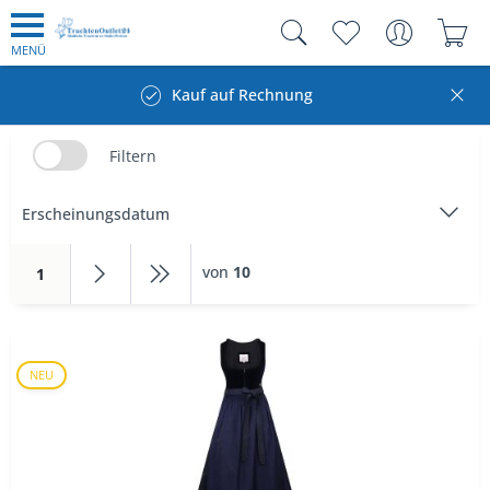
MENÜ
Kauf auf Rechnung
Filtern
von
10
1
NEU