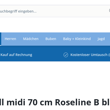
Herren
Mädchen
Buben
Baby + Kleinkind
Jagd
Kauf auf Rechnung
Kostenloser Umtausch (
dl midi 70 cm Roseline B b