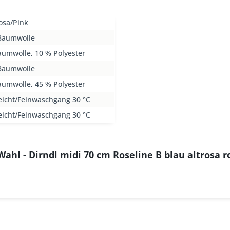
osa/Pink
Baumwolle
aumwolle, 10 % Polyester
Baumwolle
aumwolle, 45 % Polyester
eicht/Feinwaschgang 30 °C
eicht/Feinwaschgang 30 °C
Wahl - Dirndl midi 70 cm Roseline B blau altrosa r