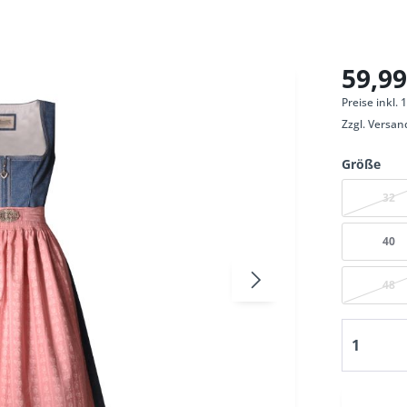
59,99
Preise inkl.
Zzgl.
Versan
Größe
32
40
48