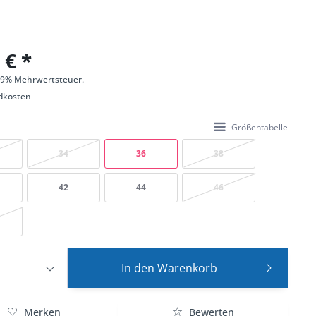
 € *
 19% Mehrwertsteuer.
dkosten
Größentabelle
34
36
38
42
44
46
In den
Warenkorb
Merken
Bewerten