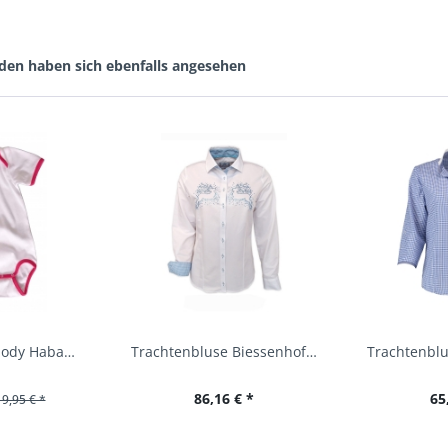
den haben sich ebenfalls angesehen
Baby Trachtenbody Habach weiß/pink Isar Trachten
Trachtenbluse Biessenhofen weiß Langarm OS...
86,16 € *
65
19,95 € *