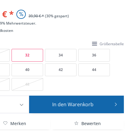
 € *
39,90 € *
(30% gespart)
 19% Mehrwertsteuer.
dkosten
Größentabelle
32
34
36
40
42
44
48
In den
Warenkorb
Merken
Bewerten