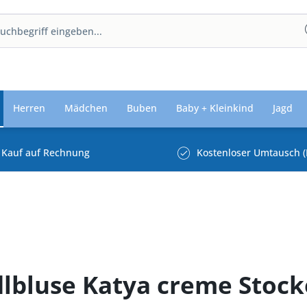
Herren
Mädchen
Buben
Baby + Kleinkind
Jagd
Kauf auf Rechnung
Kostenloser Umtausch (
ndlbluse Katya creme Stoc