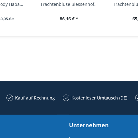
Baby Trachtenbody Habach weiß/pink Isar Trachten
Trachtenbluse Biessenhofen weiß Langarm OS...
86,16 € *
65
19,95 € *
Kauf auf Rechnung
Kostenloser Umtausch (DE)
Unternehmen