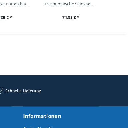
Trachtenbluse Hütten blau 7/8 Arm OS Trachten
Trachtentasche Seinsheim lachs rosa Werner...
,28 € *
74,95 € *
34,
Schnelle Lieferung
Informationen