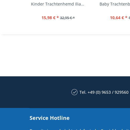
Kinder Trachtenhemd Ilias giftgrün langarm...
15,98 € *
10,64 € *
32,95 € *
Tel. +49 (0) 9653 / 929560
Service Hotline