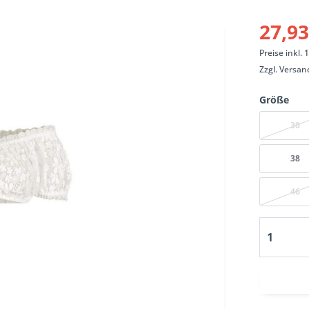
27,93
Preise inkl.
Zzgl.
Versan
Größe
30
38
46