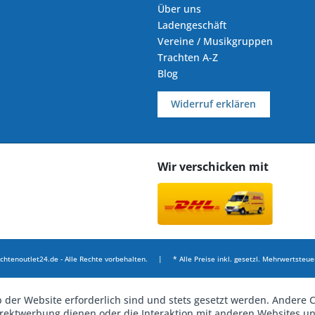
Über uns
Ladengeschäft
Vereine / Musikgruppen
Trachten A-Z
Blog
Widerruf erklären
Wir verschicken mit
chtenoutlet24.de - Alle Rechte vorbehalten. | * Alle Preise inkl. gesetzl. Mehrwertsteuer
b der Website erforderlich sind und stets gesetzt werden. Andere C
irektwerbung dienen oder die Interaktion mit anderen Websites u