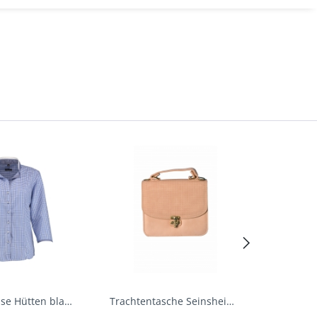
Trachtenbluse Hütten blau 7/8 Arm OS Trachten
Trachtentasche Seinsheim lachs rosa Werner...