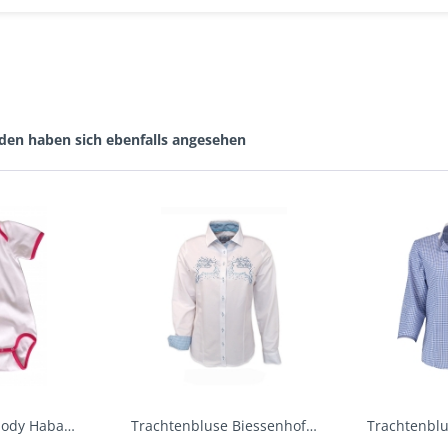
den haben sich ebenfalls angesehen
Baby Trachtenbody Habach weiß/pink Isar Trachten
Trachtenbluse Biessenhofen weiß Langarm OS...