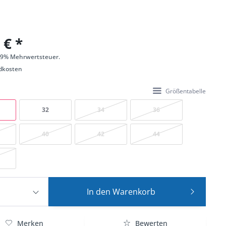
 € *
 19% Mehrwertsteuer.
dkosten
Größentabelle
32
34
36
40
42
44
In den
Warenkorb
Merken
Bewerten