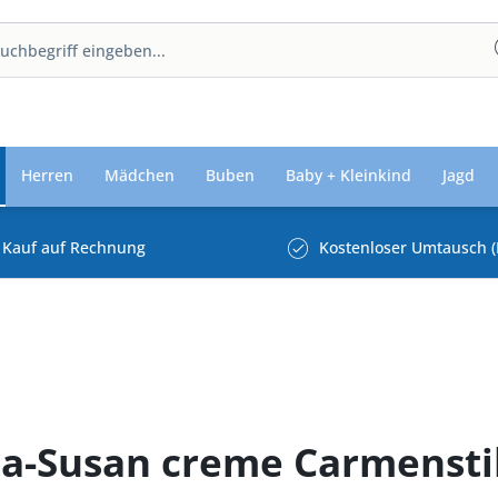
Herren
Mädchen
Buben
Baby + Kleinkind
Jagd
Kauf auf Rechnung
Kostenloser Umtausch (
lla-Susan creme Carmensti