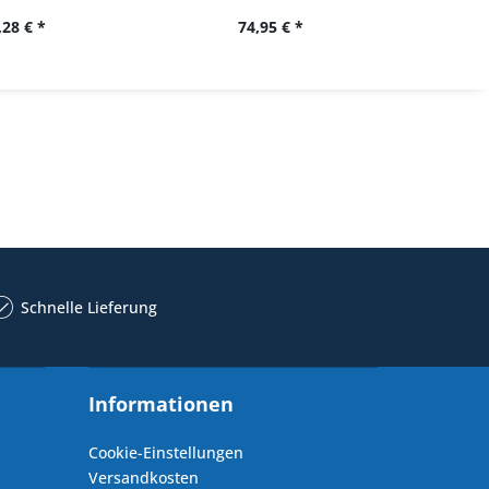
,28 € *
74,95 € *
34,
Schnelle Lieferung
Informationen
Cookie-Einstellungen
Versandkosten