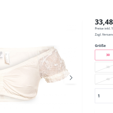
33,48
Preise inkl.
Zzgl.
Versan
Größe
30
38
46