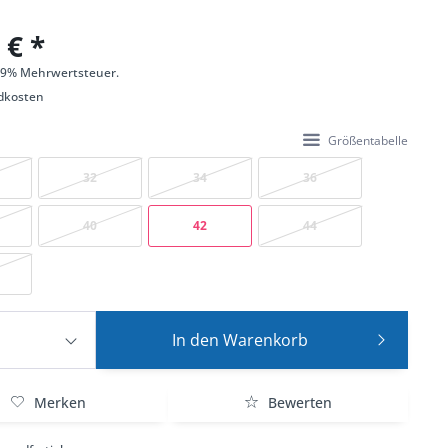
 € *
 19% Mehrwertsteuer.
dkosten
Größentabelle
32
34
36
40
42
44
In den
Warenkorb
Merken
Bewerten