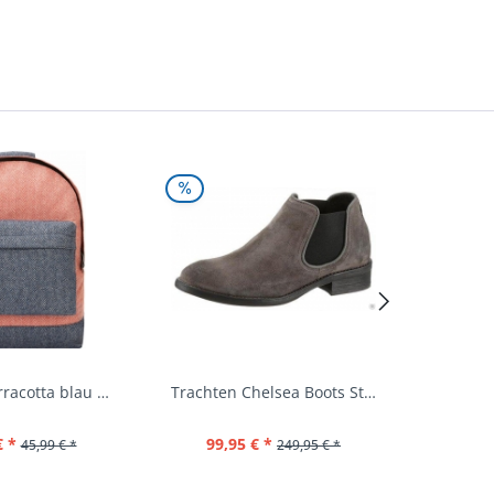
Rucksack terracotta blau navy Mi-Pac...
Trachten Chelsea Boots Stiefel Fürstenstein...
€ *
99,95 € *
39,
45,99 € *
249,95 € *