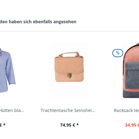
den haben sich ebenfalls angesehen
Trachtenbluse Hütten blau 7/8 Arm OS Trachten
Trachtentasche Seinsheim lachs rosa Werner...
€ *
74,95 € *
34,95 