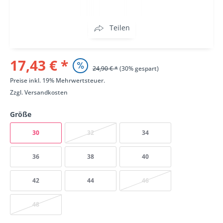
Teilen
17,43 € *
24,90 € *
(30% gespart)
Preise inkl. 19% Mehrwertsteuer.
Zzgl.
Versandkosten
Größe
30
32
34
36
38
40
42
44
46
48