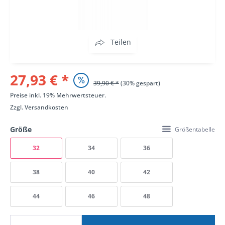
Teilen
27,93 € *
39,90 € *
(30% gespart)
Preise inkl. 19% Mehrwertsteuer.
Zzgl.
Versandkosten
Größe
Größentabelle
32
34
36
38
40
42
44
46
48