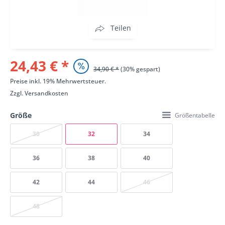
Teilen
24,43 € *
34,90 € *
(30% gespart)
Preise inkl. 19% Mehrwertsteuer.
Zzgl.
Versandkosten
Größe
Größentabelle
30
32
34
36
38
40
42
44
46
48