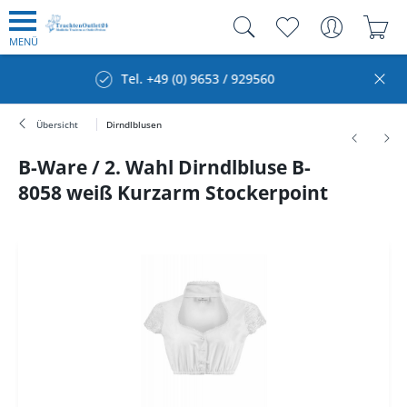
MENÜ
Tel. +49 (0) 9653 / 929560
Kauf auf 
Übersicht
Dirndlblusen
B-Ware / 2. Wahl Dirndlbluse B-
8058 weiß Kurzarm Stockerpoint